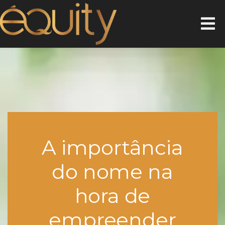
A importância
do nome na
hora de
empreender