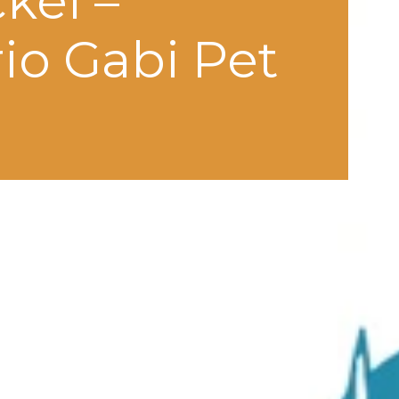
kel –
rio Gabi Pet